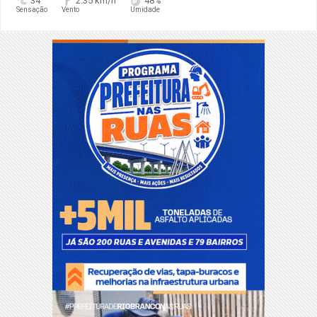
34°
2.35 km/h
48%
Sensação
Vento
Umidade