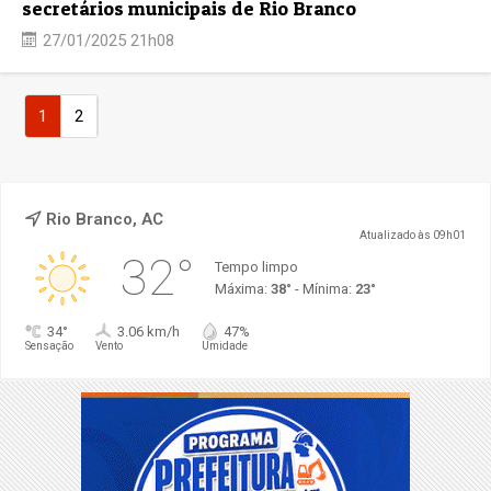
secretários municipais de Rio Branco
27/01/2025 21h08
1
2
Rio Branco, AC
Atualizado às 09h01
32°
Tempo limpo
Máxima:
38°
- Mínima:
23°
34°
3.06 km/h
47%
Sensação
Vento
Umidade