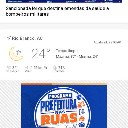
Sancionada lei que destina emendas da saúde a
bombeiros militares
Rio Branco, AC
Atualizado às 03h01
24°
Tempo limpo
Máxima:
37°
- Mínima:
24°
24°
1.52 km/h
71%
Sensação
Vento
Umidade