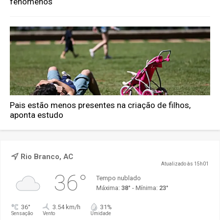
fenômenos
Pais estão menos presentes na criação de filhos,
aponta estudo
Rio Branco, AC
Atualizado às 15h01
36°
Tempo nublado
Máxima:
38°
- Mínima:
23°
36°
3.54 km/h
31%
Sensação
Vento
Umidade