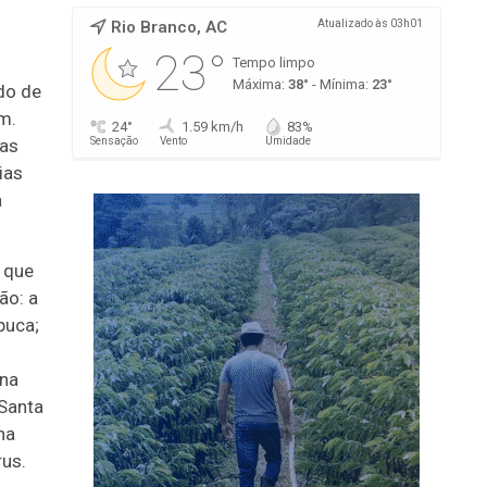
Rio Branco, AC
Atualizado às 03h01
23°
Tempo limpo
Máxima:
38°
- Mínima:
23°
do de
m.
24°
1.59 km/h
83%
las
Sensação
Vento
Umidade
ias
a
 que
ão: a
puca;
 na
 Santa
na
rus.