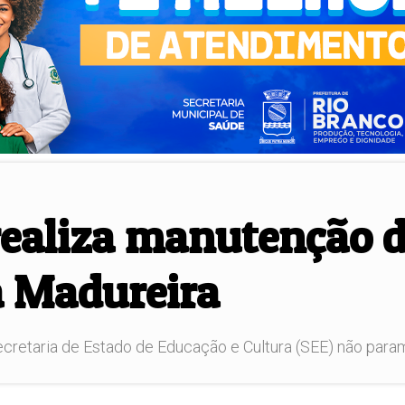
realiza manutenção d
a Madureira
etaria de Estado de Educação e Cultura (SEE) não param. 