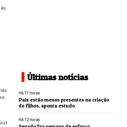
 às
Últimas notícias
nas
Há 11 horas
sa
Pais estão menos presentes na criação
de filhos, aponta estudo
Há 12 horas
irst
Senado faz semana de esforço