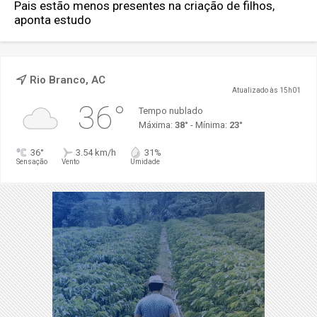
Pais estão menos presentes na criação de filhos,
aponta estudo
Rio Branco, AC
Atualizado às 15h01
36°
Tempo nublado
Máxima:
38°
- Mínima:
23°
36°
3.54 km/h
31%
Sensação
Vento
Umidade