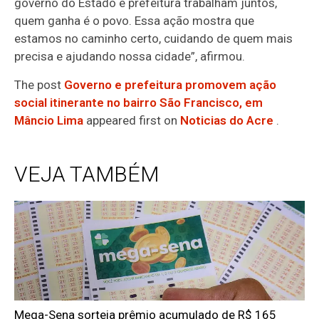
governo do Estado e prefeitura trabalham juntos,
quem ganha é o povo. Essa ação mostra
que
estamos no caminho certo, cuidando de quem mais
precisa e ajudando nossa cidade”, afirmou.
The post
Governo e prefeitura promovem ação
social itinerante no bairro São Francisco, em
Mâncio Lima
appeared first on
Noticias do Acre
.
VEJA TAMBÉM
Mega-Sena sorteia prêmio acumulado de R$ 165