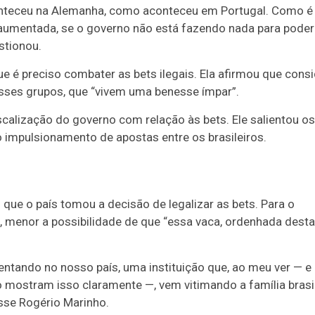
conteceu na Alemanha, como aconteceu em Portugal. Como é
a aumentada, se o governo não está fazendo nada para poder
stionou.
é preciso combater as bets ilegais. Ela afirmou que cons
esses grupos, que “vivem uma benesse ímpar”.
iscalização do governo com relação às bets. Ele salientou os
 impulsionamento de apostas entre os brasileiros.
que o país tomou a decisão de legalizar as bets. Para o
a, menor a possibilidade de que “essa vaca, ordenhada desta
entando no nosso país, uma instituição que, ao meu ver — e a
 mostram isso claramente —, vem vitimando a família brasil
sse Rogério Marinho.