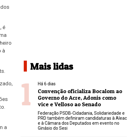
ados
, é
ima
heiro
 à
Mais lidas
ts.
1
zado,
Há 6 dias
Convenção oficializa Bocalom ao
Governo do Acre, Adonis como
ções
vice e Velloso ao Senado
to.
Federação PSDB-Cidadania, Solidariedade e
PRD também definiram candidaturas à Aleac
e à Câmara dos Deputados em evento no
m a
Ginásio do Sesi