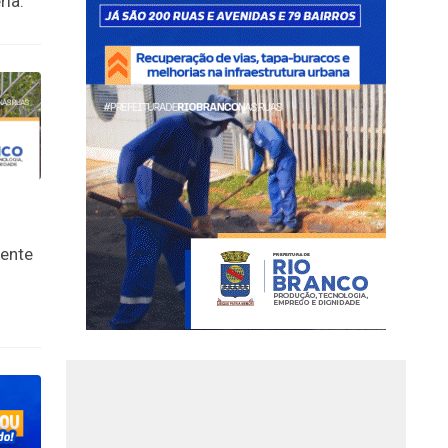
ria.
dente