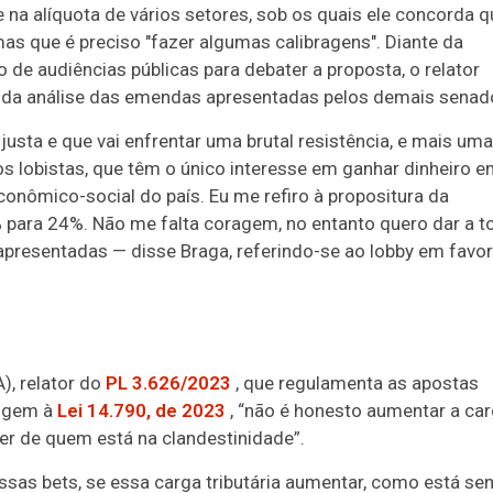
 na alíquota de vários setores, sob os quais ele concorda q
mas que é preciso "fazer algumas calibragens". Diante da
de audiências públicas para debater a proposta, o relator
 da análise das emendas apresentadas pelos demais senad
ta e que vai enfrentar uma brutal resistência, e mais uma
os lobistas, que têm o único interesse em ganhar dinheiro e
onômico-social do país. Eu me refiro à propositura da
 para 24%. Não me falta coragem, no entanto quero dar a t
presentadas — disse Braga, referindo-se ao lobby em favo
, relator do
PL 3.626/2023
, que regulamenta as apostas
rigem à
Lei 14.790, de 2023
, “não é honesto aumentar a ca
er de quem está na clandestinidade”.
essas
bets
, se essa carga tributária aumentar, como está se