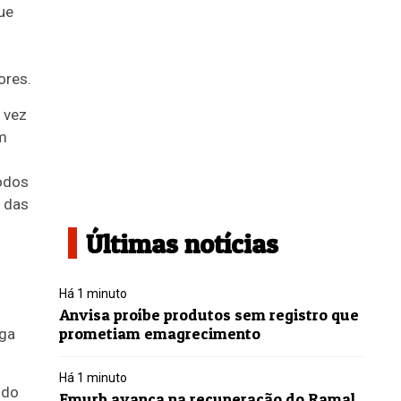
ue
ores.
 vez
m
odos
r das
Últimas notícias
Há 1 minuto
Anvisa proíbe produtos sem registro que
prometiam emagrecimento
rga
Há 1 minuto
ndo
Emurb avança na recuperação do Ramal