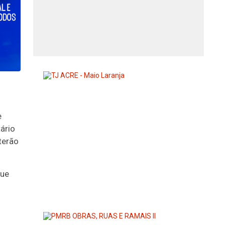
e
ário
terão
que