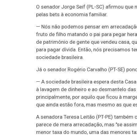
O senador Jorge Seif (PL-SC) afirmou que
pelas bets à economia familiar.
— N
ós não podemos pensar em arrecadação 
fruto de filho matando o pai para pegar her
de patrimônio de gente que vendeu casa, q
para pagar dívida. Então, nós precisamos t
sociedade brasileira.
Já o senador Rogério Carvalho (PT-SE) pond
—
A sociedade brasileira espera desta Cas
à lavagem de dinheiro e ao desmantelo das
principalmente, por aquilo que ficou à mar
que ainda estão fora, mas mesmo as que est
A senadora Teresa Leitão (PT-PE) também 
parece de mera arrecadação, mas "se assim 
menor taxa do mundo, uma das menores ta