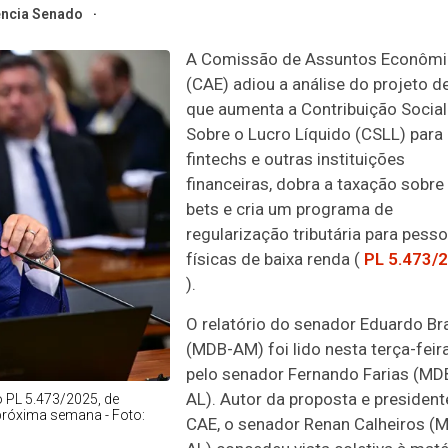
ncia Senado
A Comissão de Assuntos Econôm
(CAE) adiou a análise do projeto de
que aumenta a Contribuição Social
Sobre o Lucro Líquido (CSLL) para
fintechs e outras instituições
financeiras, dobra a taxação sobre
bets e cria um programa de
regularização tributária para pess
físicas de baixa renda (
PL 5.473/
).
O relatório do senador Eduardo Br
(MDB-AM) foi lido nesta terça-feira
pelo senador Fernando Farias (MD
AL). Autor da proposta e president
o PL 5.473/2025, de
 próxima semana - Foto:
CAE, o senador Renan Calheiros (