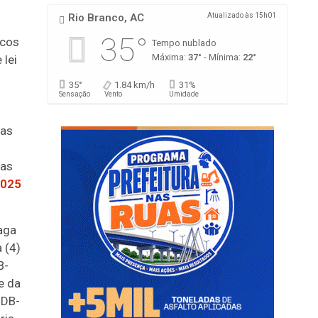
Rio Branco, AC
Atualizado às 15h01
35°
icos
Tempo nublado
Máxima:
37°
- Mínima:
22°
 lei
35°
1.84 km/h
31%
Sensação
Vento
Umidade
 as
oas
2025
aga
 (4)
B-
e da
MDB-