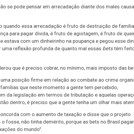
 não se pode pensar em arrecadação diante dos males caus
quando essa arrecadação é fruto de destruição de família
ança para pagar dívida, é fruto de agiotagem, é fruto de que
ue estava com um dinheirinho na poupança e pegou esse din
er uma reflexão profunda de quanto mal essas
bets
têm feito
erou que é preciso cobrar, no mínimo, mais imposto das be
a uma posição firme em relação ao combate ao crime organi
 famílias que neste momento a gente tem percebido,
gem da legislação em termos de tributação e aquelas opera
ão dentro, é preciso que a gente tenha um olhar mais aten
concorda com o aumento de taxação e disse que o projeto
o fosse, não tinha demérito, porque as bets no Brasil paga
xações do mundo".