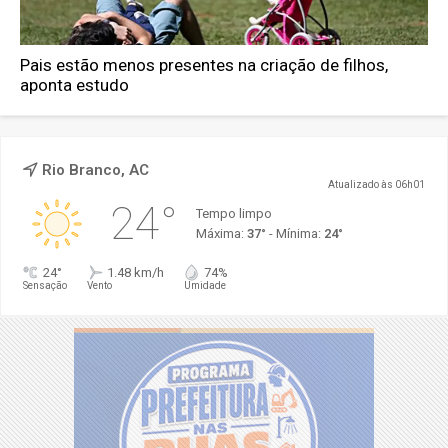
Pais estão menos presentes na criação de filhos,
aponta estudo
Rio Branco, AC
Atualizado às 06h01
24°
Tempo limpo
Máxima:
37°
- Mínima:
24°
24°
1.48 km/h
74%
Sensação
Vento
Umidade