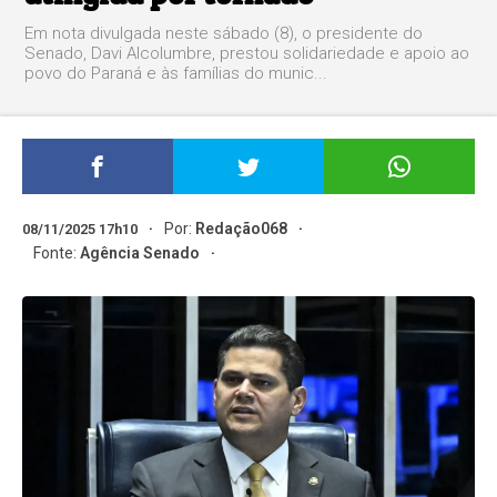
Em nota divulgada neste sábado (8), o presidente do
Senado, Davi Alcolumbre, prestou solidariedade e apoio ao
povo do Paraná e às famílias do munic...
Por:
Redação068
08/11/2025 17h10
Fonte:
Agência Senado