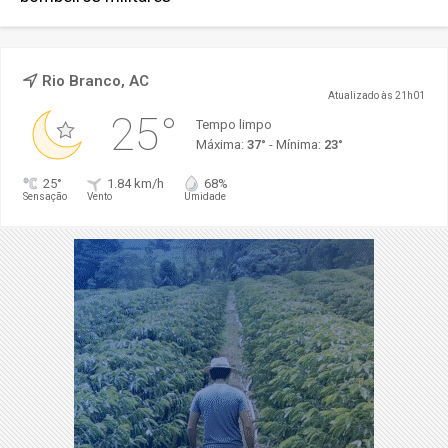
Rio Branco, AC
Atualizado às 21h01
25°
Tempo limpo
Máxima:
37°
- Mínima:
23°
25°
1.84 km/h
68%
Sensação
Vento
Umidade