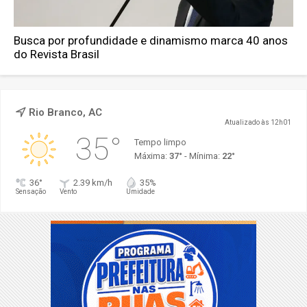
Busca por profundidade e dinamismo marca 40 anos
do Revista Brasil
Rio Branco, AC
Atualizado às 12h01
35°
Tempo limpo
Máxima:
37°
- Mínima:
22°
36°
2.39 km/h
35%
Sensação
Vento
Umidade