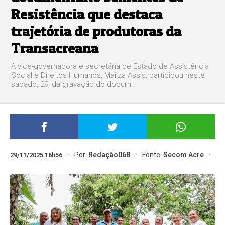
Resistência que destaca
trajetória de produtoras da
Transacreana
A vice-governadora e secretária de Estado de Assistência
Social e Direitos Humanos, Mailza Assis, participou neste
sábado, 29, da gravação do docum...
Por:
Redação068
Fonte:
Secom Acre
29/11/2025 16h56