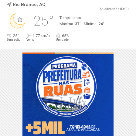
Rio Branco, AC
Atualizado às 00h01
25°
Tempo limpo
Máxima:
37°
- Mínima:
24°
25°
1.77 km/h
65%
Sensação
Vento
Umidade