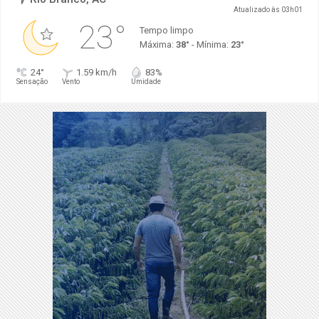
Atualizado às 03h01
23°
Tempo limpo
Máxima:
38°
- Mínima:
23°
24°
1.59 km/h
83%
Sensação
Vento
Umidade