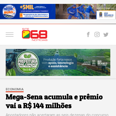
ECONOMIA
Mega-Sena acumula e prêmio
vai a R$ 144 milhões
Apostadores não acertaram as seis dezenas do concurso