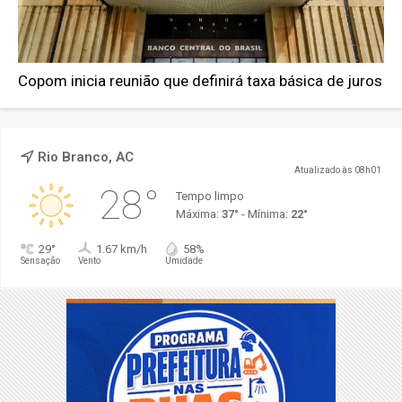
Copom inicia reunião que definirá taxa básica de juros
Rio Branco, AC
Atualizado às 08h01
28°
Tempo limpo
Máxima:
37°
- Mínima:
22°
29°
1.67 km/h
58%
Sensação
Vento
Umidade