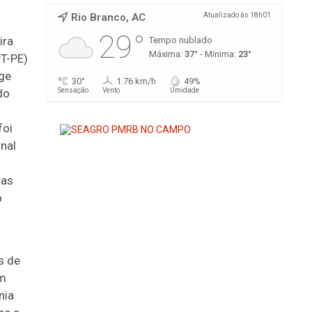
Rio Branco, AC
Atualizado às 18h01
29°
ira
Tempo nublado
Máxima:
37°
- Mínima:
23°
PT-PE)
rge
30°
1.76 km/h
49%
do
Sensação
Vento
Umidade
foi
nal
ras
o
s de
em
nia