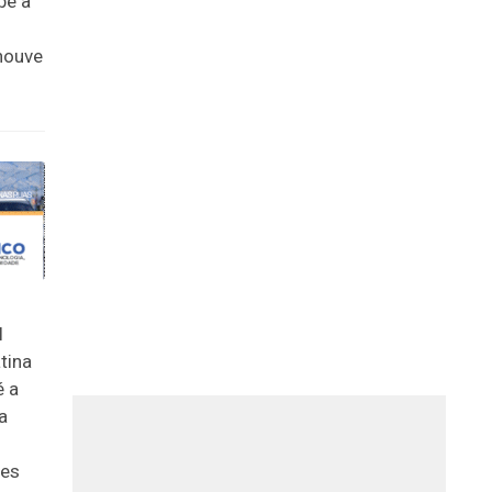
be a
houve
l
tina
é a
a
des