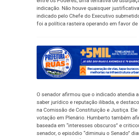
entre os Poderes, uma tentativa de usurpaç
indicação. Não houve quaisquer justificativ
indicado pelo Chefe do Executivo submetido
foi a política rasteira operando em favor d
O senador afirmou que o indicado atendia ao
saber jurídico e reputação ilibada, e dest
na Comissão de Constituição e Justiça. El
votação em Plenário. Humberto também afirm
baseada em “interesses obscuros” e critico
senador, o episódio “diminuiu o Senado” dia