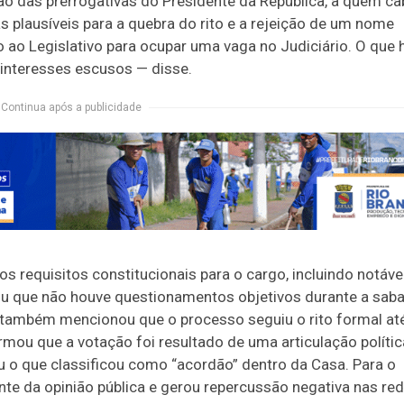
ão das prerrogativas do Presidente da República, a quem ca
as plausíveis para a quebra do rito e a rejeição de um nome
 ao Legislativo para ocupar uma vaga no Judiciário. O que 
e interesses escusos — disse.
Continua após a publicidade
s requisitos constitucionais para o cargo, incluindo notáve
acou que não houve questionamentos objetivos durante a saba
e também mencionou que o processo seguiu o rito formal at
ou que a votação foi resultado de uma articulação polític
u o que classificou como “acordão” dentro da Casa. Para o
nte da opinião pública e gerou repercussão negativa nas re