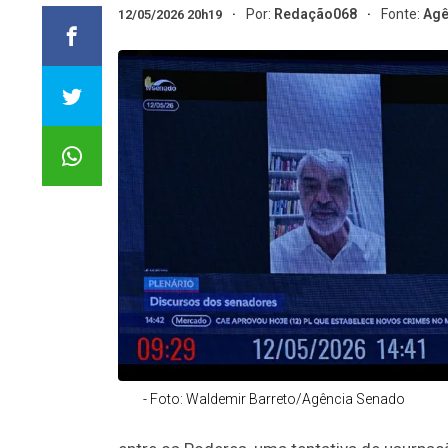
Por:
Redação068
Fonte:
Agê
12/05/2026 20h19
- Foto: Waldemir Barreto/Agência Senado