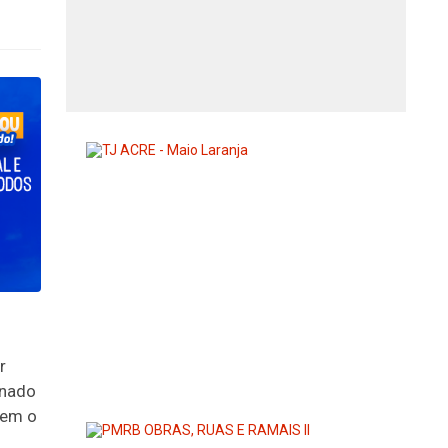
r
enado
uem o