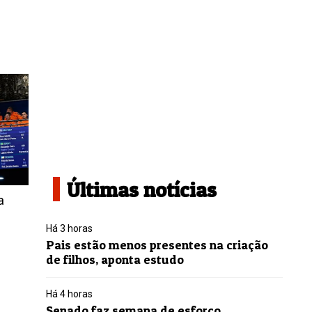
Últimas notícias
a
Há 3 horas
Pais estão menos presentes na criação
de filhos, aponta estudo
Há 4 horas
Senado faz semana de esforço