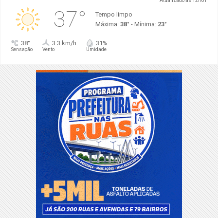
Atualizado às 12h01
37°
Tempo limpo
Máxima:
38°
- Mínima:
23°
38°
3.3 km/h
31%
Sensação
Vento
Umidade