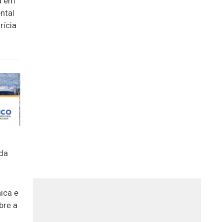
a em
ntal
rícia
ica e
bre a