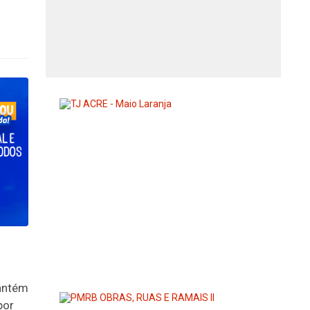
mantém
por