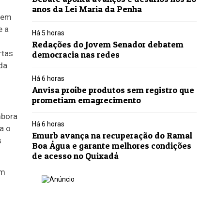
anos da Lei Maria da Penha
 em
e a
Há 5 horas
Redações do Jovem Senador debatem
rtas
democracia nas redes
da
Há 6 horas
Anvisa proíbe produtos sem registro que
prometiam emagrecimento
mbora
Há 6 horas
a o
Emurb avança na recuperação do Ramal
s
Boa Água e garante melhores condições
de acesso no Quixadá
am