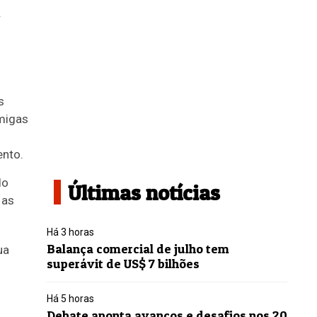
.
s
migas
ento.
do
Últimas notícias
 as
Há 3 horas
Balança comercial de julho tem
superávit de US$ 7 bilhões
Há 5 horas
Debate aponta avanços e desafios nos 20