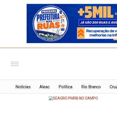
Notí­cias
Aleac
Política
Rio Branco
Cru