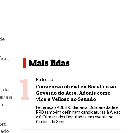
.
de
ico,
Mais lidas
1
Há 6 dias
Convenção oficializa Bocalom ao
s de
Governo do Acre, Adonis como
ara a
vice e Velloso ao Senado
da
Federação PSDB-Cidadania, Solidariedade e
PRD também definiram candidaturas à Aleac
e à Câmara dos Deputados em evento no
Ginásio do Sesi
ora
zado