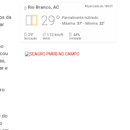
Rio Branco, AC
Atualizado às 18h01
29°
os da
Parcialmente nublado
Máxima:
37°
- Mínima:
22°
ar
29°
1.12 km/h
44%
Sensação
Vento
Umidade
no
icou
as,
ar e
tro
l do
do