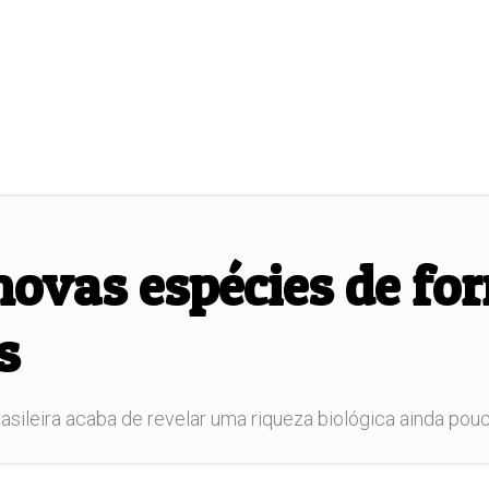
novas espécies de fo
s
sileira acaba de revelar uma riqueza biológica ainda pouc