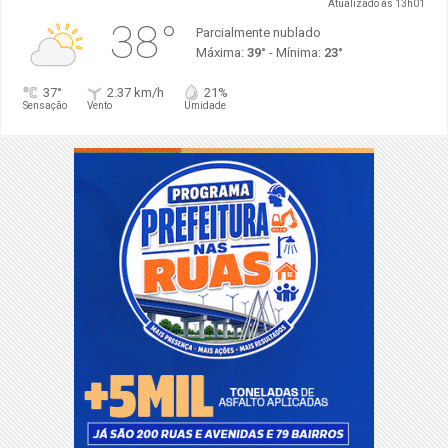
Atualizado às 13h01
38°
Parcialmente nublado
Máxima:
39°
- Mínima:
23°
37°
2.37 km/h
21%
Sensação
Vento
Umidade