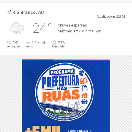
Rio Branco, AC
Atualizado às 22h01
24°
Chuvas esparsas
Máxima:
37°
- Mínima:
24°
24°
1.2 km/h
74%
Sensação
Vento
Umidade