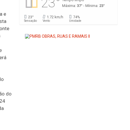
23°
Máxima:
37°
- Mínima:
23°
a e
23°
1.72 km/h
74%
esta
Sensação
Vento
Umidade
ponte
s
e
erá
do
ião do
 24
da