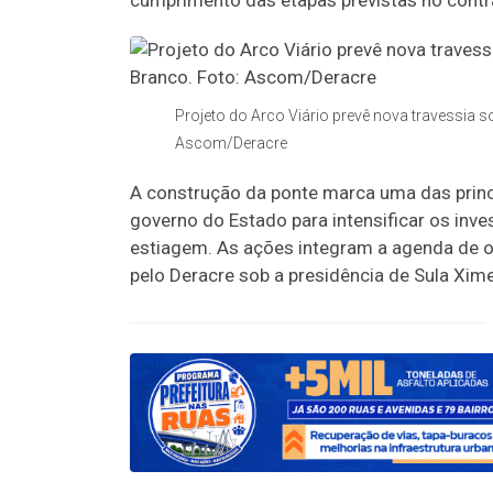
cumprimento das etapas previstas no contr
Projeto do Arco Viário prevê nova travessia so
Ascom/Deracre
A construção da ponte marca uma das princ
governo do Estado para intensificar os inv
estiagem. As ações integram a agenda de o
pelo Deracre sob a presidência de Sula Xim