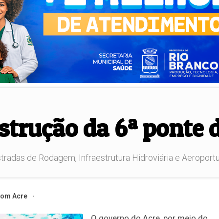
strução da 6ª ponte 
das de Rodagem, Infraestrutura Hidroviária e Aeroportuária 
om Acre
O governo do Acre, por meio do