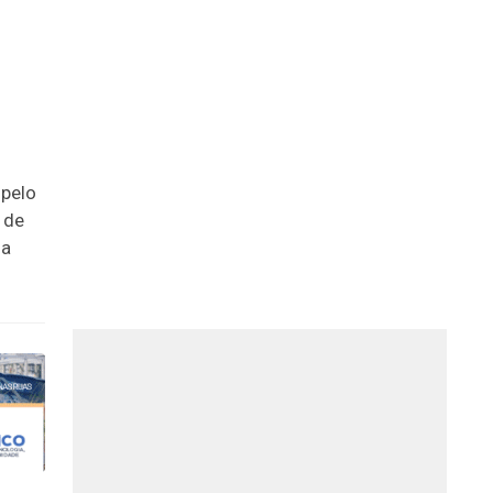
 pelo
 de
da