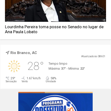
Lourdinha Pereira toma posse no Senado no lugar de
Ana Paula Lobato
Rio Branco, AC
Atualizado às 08h01
28°
Tempo limpo
Máxima:
37°
- Mínima:
22°
29°
1.67 km/h
58%
Sensação
Vento
Umidade