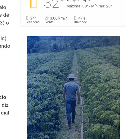
32°
Máxima:
38°
- Mínima:
23°
aio
s de
34°
3.06 km/h
47%
3) o
Sensação
Vento
Umidade
ic).
ando
cio
 diz
cial