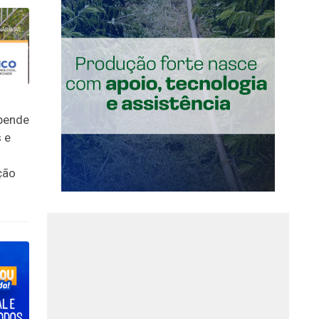
epende
 e
ção