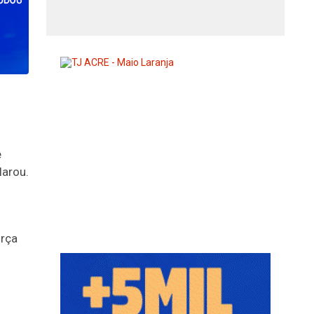
e
larou.
orça