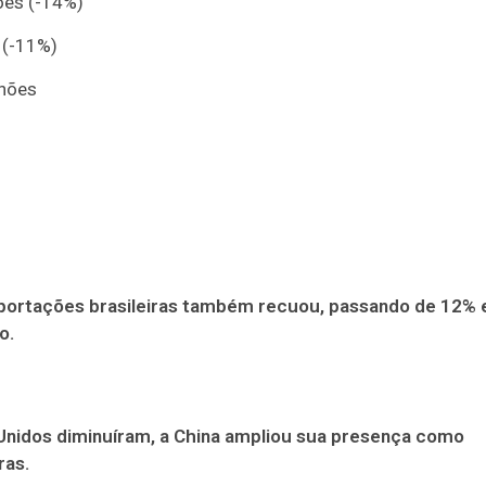
ões (-14%)
 (-11%)
lhões
xportações brasileiras também recuou, passando de 12%
o.
nidos diminuíram, a China ampliou sua presença como
ras.