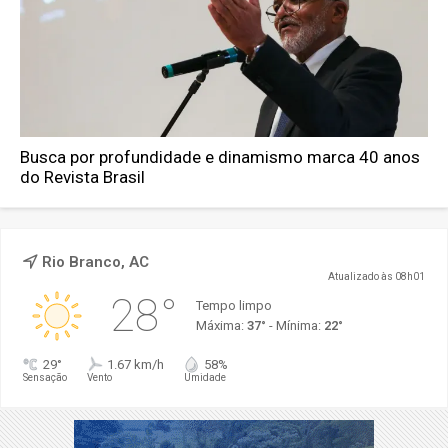
Busca por profundidade e dinamismo marca 40 anos
do Revista Brasil
Rio Branco, AC
Atualizado às 08h01
28°
Tempo limpo
Máxima:
37°
- Mínima:
22°
29°
1.67 km/h
58%
Sensação
Vento
Umidade