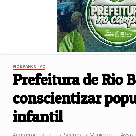
RIO BRANCO - AC
Prefeitura de Rio 
conscientizar popu
infantil
Ação promovida pela Secretaria Municipal de Assistê