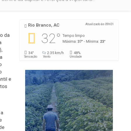
Rio Branco, AC
Atualizado às 09h01
32°
io da
Tempo limpo
Máxima:
37°
- Mínima:
23°
a
),
34°
2.35 km/h
48%
ra
Sensação
Vento
Umidade
o
o
ntil e
itos
 a
e
de