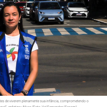
centes de viverem plenamente sua infância, comprometendo o
nal”, enfatizou Nívea (Foto: Val Fernandes/Secom)