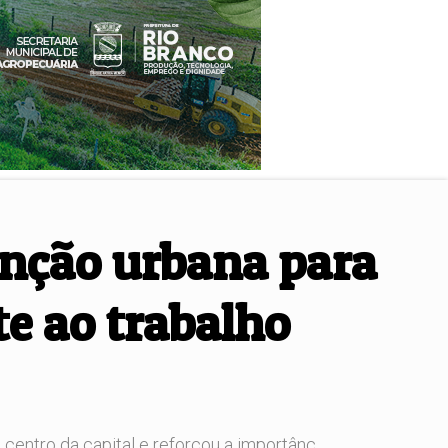
venção urbana para
e ao trabalho
entro da capital e reforçou a importânc...