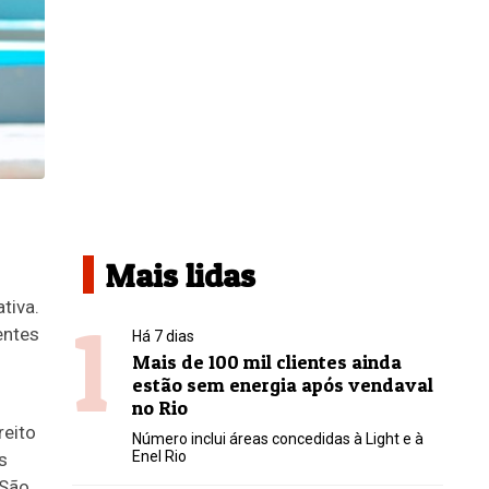
Mais lidas
tiva.
1
entes
Há 7 dias
Mais de 100 mil clientes ainda
estão sem energia após vendaval
no Rio
reito
Número inclui áreas concedidas à Light e à
Enel Rio
s
 São