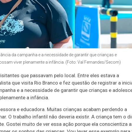
ância da campanha e a necessidade de garantir que crianças e
ssam viver plenamente a infância. (Foto: Val Fernandes/Secom)
itantes que passavam pelo local. Entre eles estava a
sta que visita Rio Branco e fez questão de registrar a inicia
mpanha e a necessidade de garantir que crianças e adolesc
lenamente a infância.
ofessora e educadora. Muitas crianças acabam perdendo a
r. O trabalho infantil não deveria existir. A criança tem o di
te. Gostei muito de ver essa ação porque ela conscientiza a
omper os sonhos das crianças. Vou levar esse exemplo para