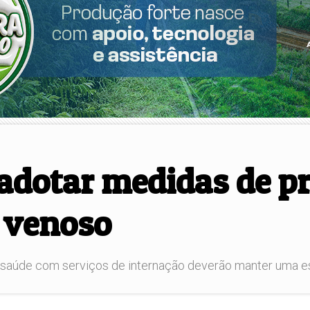
 adotar medidas de p
 venoso
 saúde com serviços de internação deverão manter uma es