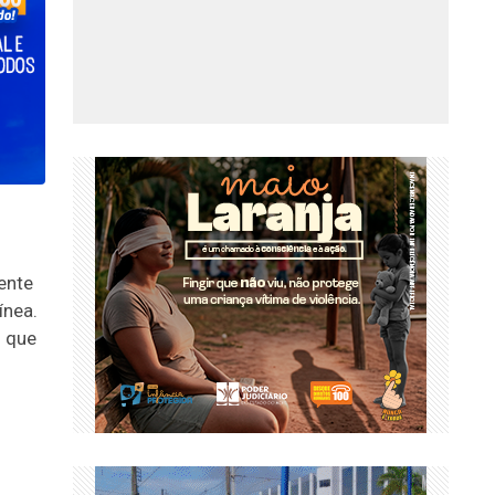
ente
ínea.
s que