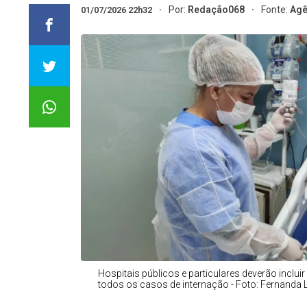
Por:
Redação068
Fonte:
Agê
01/07/2026 22h32
Hospitais públicos e particulares deverão incluir
todos os casos de internação - Foto: Fernanda 