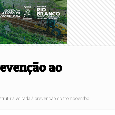
revenção ao
trutura voltada à prevenção do tromboembol...