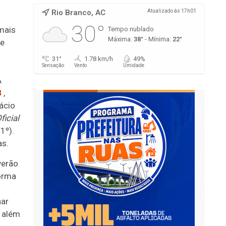
Rio Branco, AC
Atualizado às 17h01
30°
emais
Tempo nublado
Máxima:
38°
- Mínima:
22°
de
31°
1.78 km/h
49%
Sensação
Vento
Umidade
A
8
,
ácio
ficial
1º).
as.
verão
forma
nar
, além