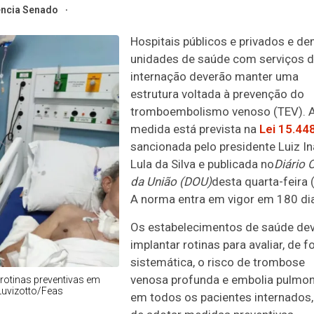
ncia Senado
Hospitais públicos e privados e d
unidades de saúde com serviços 
internação deverão manter uma
estrutura voltada à prevenção do
tromboembolismo venoso (TEV). 
medida está prevista na
Lei 15.44
sancionada pelo presidente Luiz In
Lula da Silva e publicada no
Diário O
da União (DOU)
desta quarta-feira (
A norma entra em vigor em 180 di
Os estabelecimentos de saúde de
implantar rotinas para avaliar, de 
sistemática, o risco de trombose
venosa profunda e embolia pulmo
 rotinas preventivas em
Luvizotto/Feas
em todos os pacientes internados