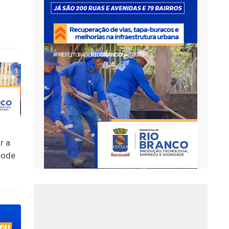
r a
pode