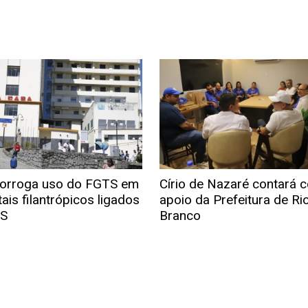
rorroga uso do FGTS em
Círio de Nazaré contará 
ais filantrópicos ligados
apoio da Prefeitura de Ri
US
Branco