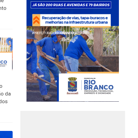
de
nto
o
ão da
 dos