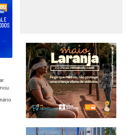
ar.
rmou.
nário