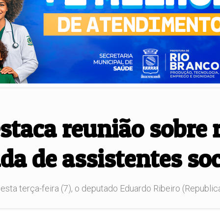
staca reunião sobre 
a de assistentes soc
ta terça-feira (7), o deputado Eduardo Ribeiro (Republican