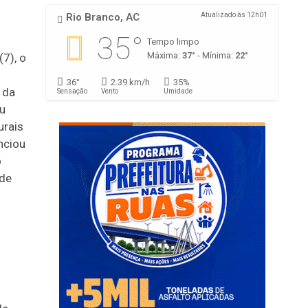
Rio Branco, AC
Atualizado às 12h01
35°
Tempo limpo
Máxima:
37°
- Mínima:
22°
(7), o
36°
2.39 km/h
35%
 da
Sensação
Vento
Umidade
ou
urais
nciou
o
 de