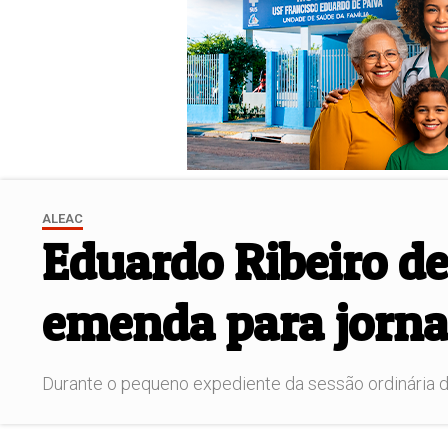
ALEAC
Eduardo Ribeiro de
emenda para jornad
Durante o pequeno expediente da sessão ordinária des