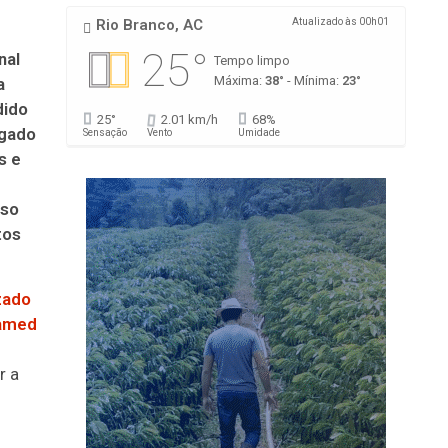
Rio Branco, AC
Atualizado às 00h01
25°
nal
Tempo limpo
Máxima:
38°
- Mínima:
23°
a
dido
25°
2.01 km/h
68%
egado
Sensação
Vento
Umidade
s e
rso
tos
zado
named
r a