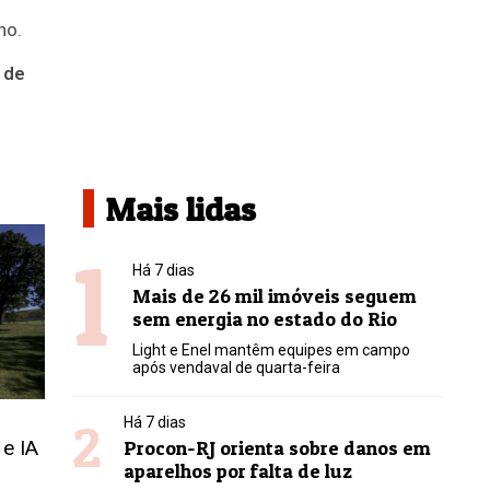
no.
 de
Mais lidas
1
Há 7 dias
Mais de 26 mil imóveis seguem
sem energia no estado do Rio
Light e Enel mantêm equipes em campo
após vendaval de quarta-feira
2
Há 7 dias
e IA
Procon-RJ orienta sobre danos em
aparelhos por falta de luz