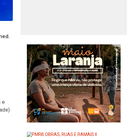
med.
 e
ade)