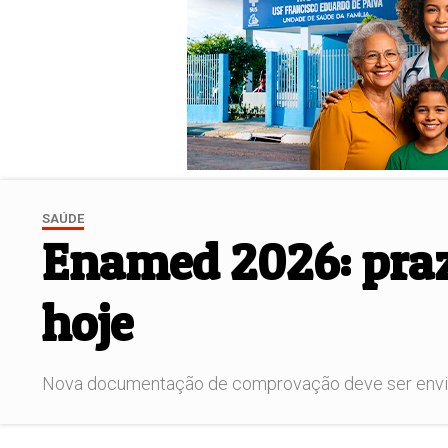
SAÚDE
Enamed 2026: praz
hoje
Nova documentação de comprovação deve ser envia