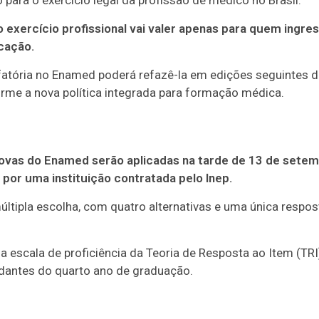
 para o exercício legal da profissão de médico no Brasil.
o exercício profissional vai valer apenas para quem ingre
icação.
sfatória no Enamed poderá refazê-la em edições seguintes 
rme a nova política integrada para formação médica.
rovas do Enamed serão aplicadas na tarde de 13 de setem
 por uma instituição contratada pelo Inep.
ltipla escolha, com quatro alternativas e uma única respos
 escala de proficiência da Teoria de Resposta ao Item (TRI
tudantes do quarto ano de graduação.