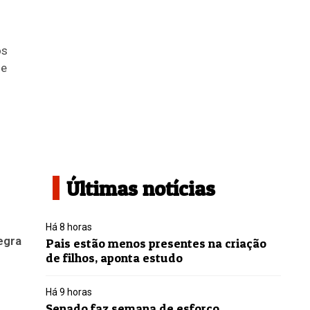
os
de
Últimas notícias
Há 8 horas
egra
Pais estão menos presentes na criação
de filhos, aponta estudo
Há 9 horas
Senado faz semana de esforço