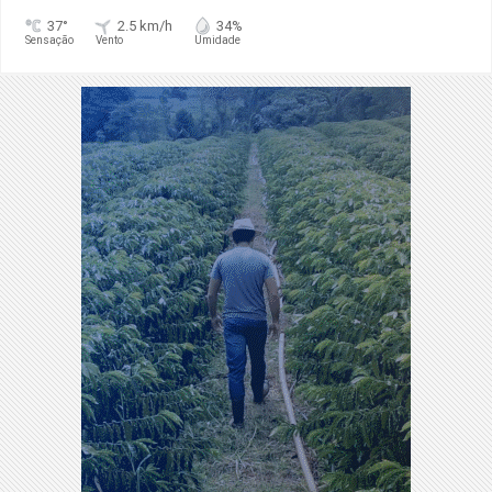
37°
2.5 km/h
34%
Sensação
Vento
Umidade