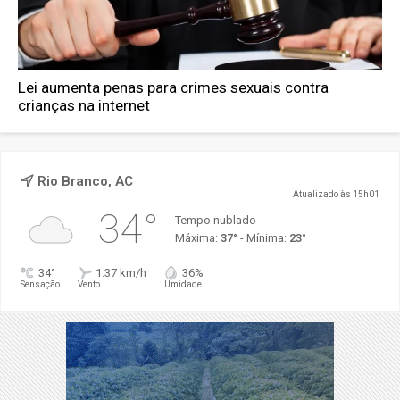
Lei aumenta penas para crimes sexuais contra
crianças na internet
Rio Branco, AC
Atualizado às 15h01
34°
Tempo nublado
Máxima:
37°
- Mínima:
23°
34°
1.37 km/h
36%
Sensação
Vento
Umidade