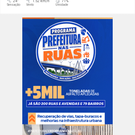
24°
1.52 km/h
71%
Sensação
Vento
Umidade