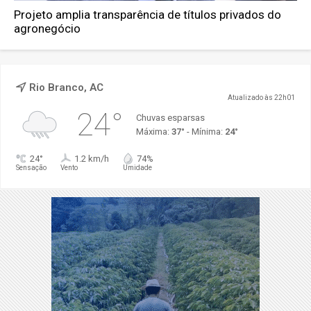
Projeto amplia transparência de títulos privados do
agronegócio
Rio Branco, AC
Atualizado às 22h01
24°
Chuvas esparsas
Máxima:
37°
- Mínima:
24°
24°
1.2 km/h
74%
Sensação
Vento
Umidade