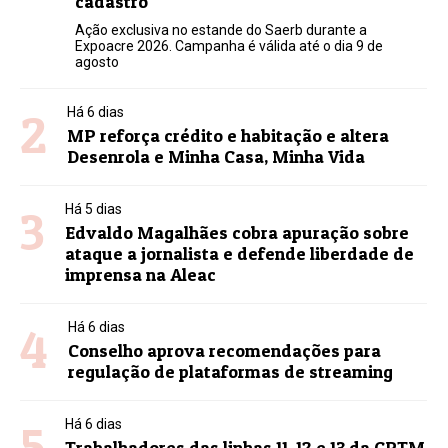
cadastro
Ação exclusiva no estande do Saerb durante a
Expoacre 2026. Campanha é válida até o dia 9 de
agosto
2
Há 6 dias
MP reforça crédito e habitação e altera
Desenrola e Minha Casa, Minha Vida
3
Há 5 dias
Edvaldo Magalhães cobra apuração sobre
ataque a jornalista e defende liberdade de
imprensa na Aleac
4
Há 6 dias
Conselho aprova recomendações para
regulação de plataformas de streaming
5
Há 6 dias
Trabalhadores das linhas 11, 12 e 13 da CPTM