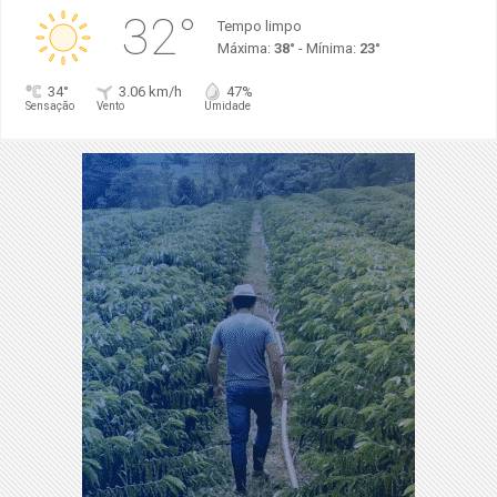
32°
Tempo limpo
Máxima:
38°
- Mínima:
23°
34°
3.06 km/h
47%
Sensação
Vento
Umidade