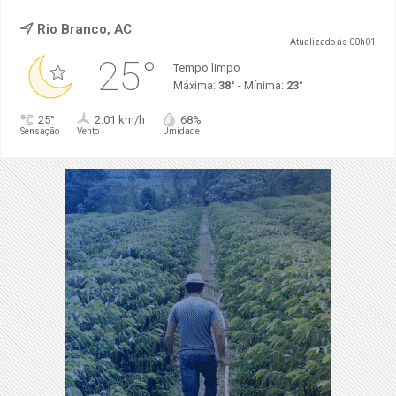
Rio Branco, AC
Atualizado às 00h01
25°
Tempo limpo
Máxima:
38°
- Mínima:
23°
25°
2.01 km/h
68%
Sensação
Vento
Umidade