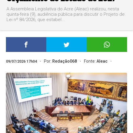
A Assembleia Legislativa do Acre (Aleac) realizou, nesta
quinta-feira (9), audiência pública para discutir o Projeto de
Lei nº 84/2026, que estabel...
Por:
Redação068
Fonte:
Aleac
09/07/2026 17h04