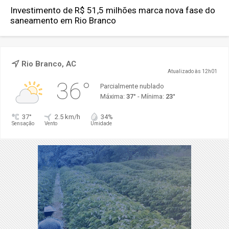
Investimento de R$ 51,5 milhões marca nova fase do
saneamento em Rio Branco
Rio Branco, AC
Atualizado às 12h01
36°
Parcialmente nublado
Máxima:
37°
- Mínima:
23°
37°
2.5 km/h
34%
Sensação
Vento
Umidade