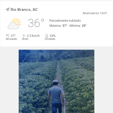
Rio Branco, AC
Atualizado às 12h01
36°
Parcialmente nublado
Máxima:
37°
- Mínima:
23°
37°
2.5 km/h
34%
Sensação
Vento
Umidade