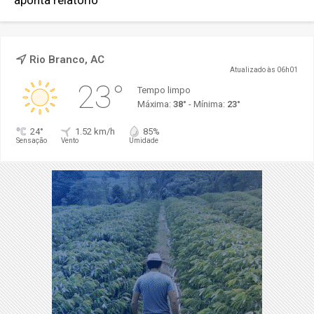
Rio Branco, AC
Atualizado às 06h01
23°
Tempo limpo
Máxima:
38°
- Mínima:
23°
24°
1.52 km/h
85%
Sensação
Vento
Umidade