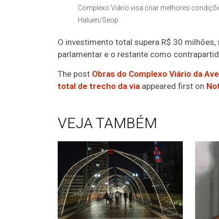
Complexo Viário visa criar melhores condiçõe
Haluen/Seop
O investimento total supera R$ 30 milhões
parlamentar e o restante como contrapartid
The post
Obras do Complexo Viário da Av
total de trecho da via
appeared first on
Not
VEJA TAMBÉM