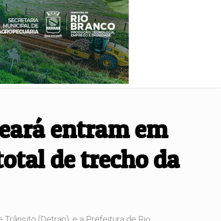
Ceará entram em
otal de trecho da
ânsito (Detran), e a Prefeitura de Rio...