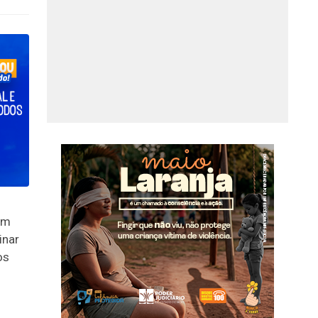
em
inar
os