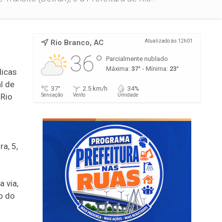
Rio Branco, AC
Atualizado às 12h01
36°
Parcialmente nublado
Máxima:
37°
- Mínima:
23°
licas
l de
37°
2.5 km/h
34%
 Rio
Sensação
Vento
Umidade
a, 5,
 via,
o do