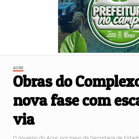
ACRE
Obras do Complexo
nova fase com esca
via
O governo do Acre, por meio da Secretaria de Estado 