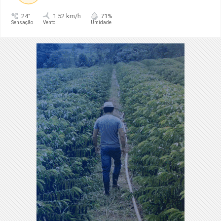
24°
1.52 km/h
71%
Sensação
Vento
Umidade