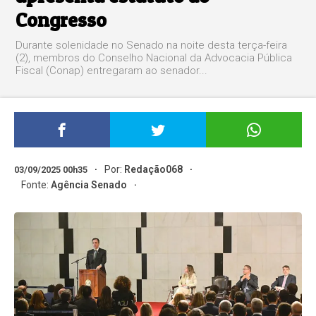
Congresso
Durante solenidade no Senado na noite desta terça-feira
(2), membros do Conselho Nacional da Advocacia Pública
Fiscal (Conap) entregaram ao senador...
Por:
Redação068
03/09/2025 00h35
Fonte:
Agência Senado