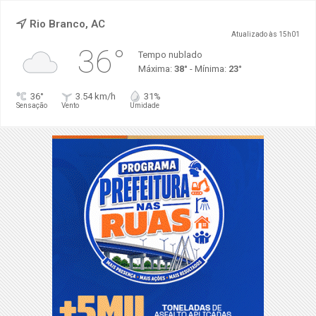
Rio Branco, AC
Atualizado às 15h01
36°
Tempo nublado
Máxima:
38°
- Mínima:
23°
36°
3.54 km/h
31%
Sensação
Vento
Umidade