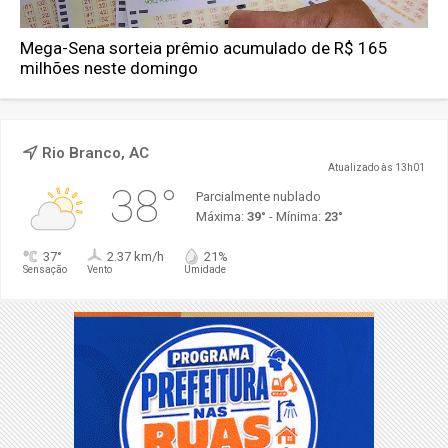
Mega-Sena sorteia prêmio acumulado de R$ 165
milhões neste domingo
Rio Branco, AC
Atualizado às 13h01
38°
Parcialmente nublado
Máxima:
39°
- Mínima:
23°
37°
2.37 km/h
21%
Sensação
Vento
Umidade