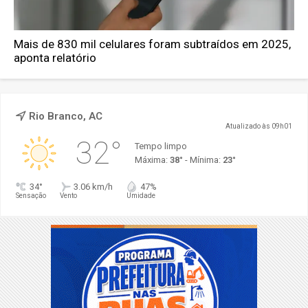
Mais de 830 mil celulares foram subtraídos em 2025,
aponta relatório
Rio Branco, AC
Atualizado às 09h01
32°
Tempo limpo
Máxima:
38°
- Mínima:
23°
34°
3.06 km/h
47%
Sensação
Vento
Umidade