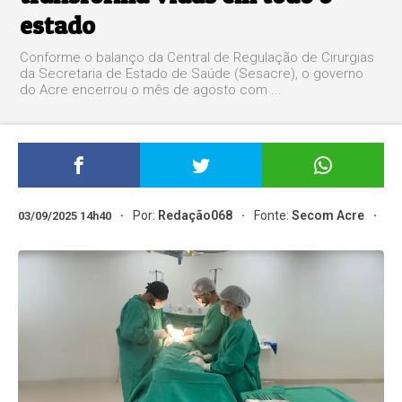
estado
Conforme o balanço da Central de Regulação de Cirurgias
da Secretaria de Estado de Saúde (Sesacre), o governo
do Acre encerrou o mês de agosto com ...
Por:
Redação068
Fonte:
Secom Acre
03/09/2025 14h40