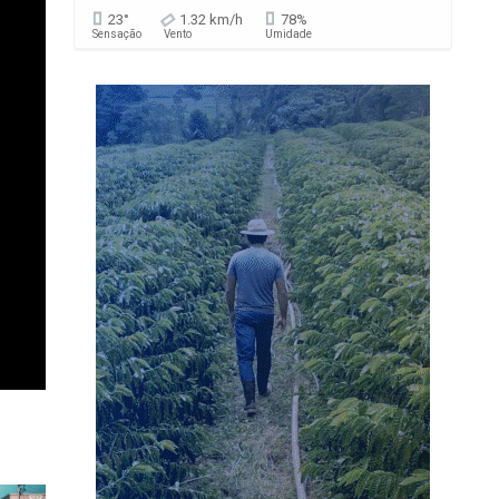
23°
1.32 km/h
78%
Sensação
Vento
Umidade