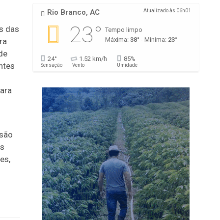
Rio Branco, AC
Atualizado às 06h01
23°
s das
Tempo limpo
Máxima:
38°
- Mínima:
23°
ra
de
24°
1.52 km/h
85%
ntes
Sensação
Vento
Umidade
o
ara
usão
es
es,