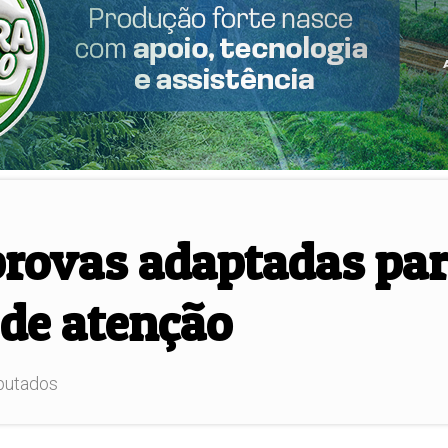
rovas adaptadas par
 de atenção
eputados