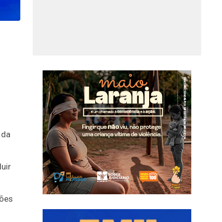
 da
uir
ções