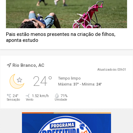
Pais estão menos presentes na criação de filhos,
aponta estudo
Rio Branco, AC
Atualizado às 03h01
24°
Tempo limpo
Máxima:
37°
- Mínima:
24°
24°
1.52 km/h
71%
Sensação
Vento
Umidade