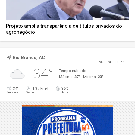
Projeto amplia transparência de títulos privados do
agronegócio
Rio Branco, AC
Atualizado às 15h01
34°
Tempo nublado
Máxima:
37°
- Mínima:
23°
34°
1.37 km/h
36%
Sensação
Vento
Umidade