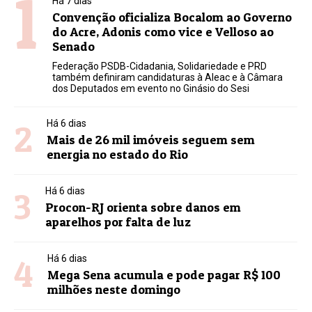
1
Há 7 dias
Convenção oficializa Bocalom ao Governo
do Acre, Adonis como vice e Velloso ao
Senado
Federação PSDB-Cidadania, Solidariedade e PRD
também definiram candidaturas à Aleac e à Câmara
dos Deputados em evento no Ginásio do Sesi
2
Há 6 dias
Mais de 26 mil imóveis seguem sem
energia no estado do Rio
3
Há 6 dias
Procon-RJ orienta sobre danos em
aparelhos por falta de luz
4
Há 6 dias
Mega Sena acumula e pode pagar R$ 100
milhões neste domingo