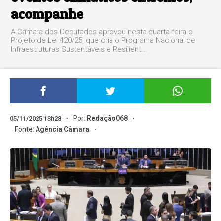
acompanhe
A Câmara dos Deputados aprovou nesta quarta-feira o
Projeto de Lei 420/25, que cria o Programa Nacional de
Infraestruturas Sustentáveis e Resilient...
Por:
Redação068
05/11/2025 13h28
Fonte:
Agência Câmara