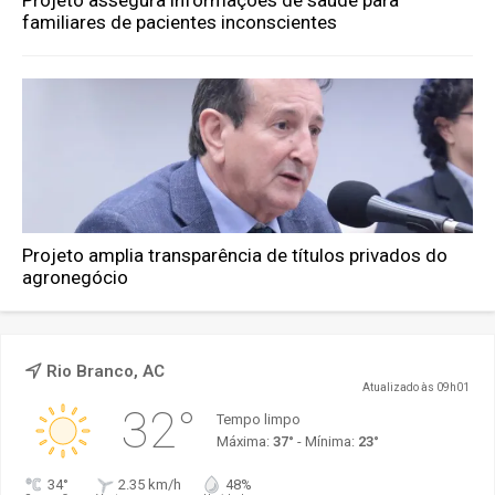
Projeto assegura informações de saúde para
familiares de pacientes inconscientes
Projeto amplia transparência de títulos privados do
agronegócio
Rio Branco, AC
Atualizado às 09h01
32°
Tempo limpo
Máxima:
37°
- Mínima:
23°
34°
2.35 km/h
48%