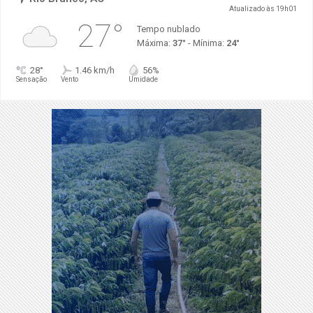
Atualizado às 19h01
27°
Tempo nublado
Máxima:
37°
- Mínima:
24°
28°
1.46 km/h
56%
Sensação
Vento
Umidade