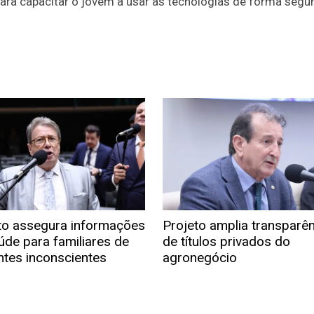
 para capacitar o jovem a usar as tecnologias de forma segur
to assegura informações
Projeto amplia transparê
úde para familiares de
de títulos privados do
ntes inconscientes
agronegócio