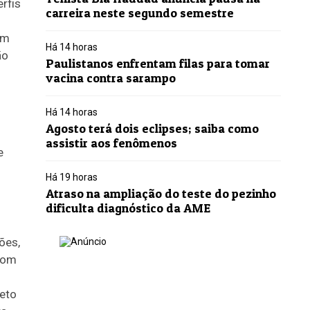
rfis
carreira neste segundo semestre
em
Há 14 horas
ão
Paulistanos enfrentam filas para tomar
vacina contra sarampo
Há 14 horas
Agosto terá dois eclipses; saiba como
assistir aos fenômenos
e
Há 19 horas
Atraso na ampliação do teste do pezinho
dificulta diagnóstico da AME
ões,
 com
jeto