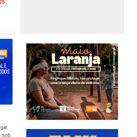
25
,
egal
o sob