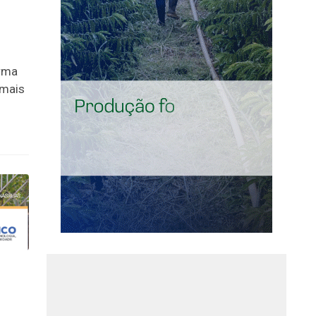
orma
 mais