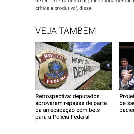
de lei. “O letramento digital é fundamental
crítica e produtiva”, disse.
VEJA TAMBÉM
Retrospectiva: deputados
Proje
aprovaram repasse de parte
de sa
da arrecadação com bets
pacie
para a Polícia Federal