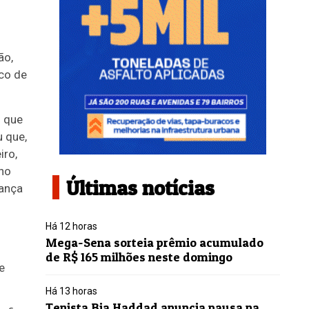
ão,
co de
s que
 que,
iro,
ino
Últimas notícias
rança
Há 12 horas
Mega-Sena sorteia prêmio acumulado
de R$ 165 milhões neste domingo
e
Há 13 horas
Tenista Bia Haddad anuncia pausa na