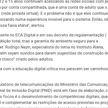
 12 e 15 anos continuam acessando as redes sociais com pe
 por conta compartilhada, que é uma conta de adulto que o
rede privada virtual). E o problema não é que eles continu
ssando numa experiência invisível para o sistema. Então, n
a faixa etária”, alertou.
sente no ECA Digital e em seu decreto de regulamentação (
ibição total, mas a garantia de ambiente seguro para a
et. Rodrigo Nejm, especialista do tema no Instituto Alana,
bém sejam ouvidos para darem sugestões de construção d
 tóxico” criado pelos adultos.
a com a educação digital crítica nos parecem ser caminhos
atório de telecomunicações do Ministério das Comunicaç
nal de Inclusão Digital (PNID) está em fase de elaboração,
os focos é o desenvolvimento de competências digitais, que
 e complementar às restrições de acesso previstas no pro