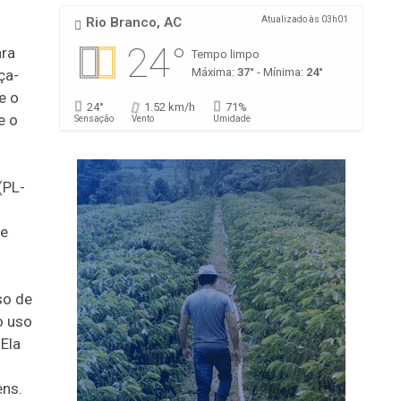
Rio Branco, AC
Atualizado às 03h01
24°
ra
Tempo limpo
Máxima:
37°
- Mínima:
24°
ça-
e o
24°
1.52 km/h
71%
e o
Sensação
Vento
Umidade
(PL-
de
so de
o uso
 Ela
o
ens.