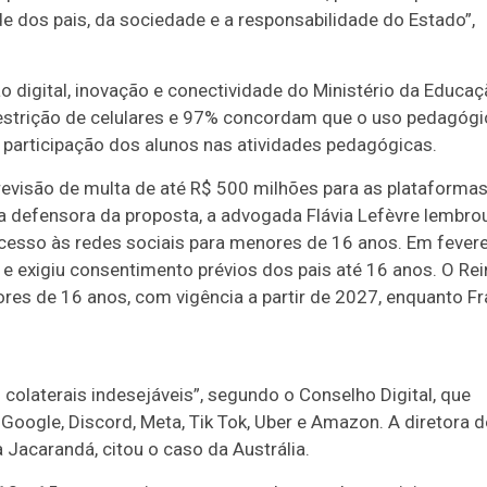
e dos pais, da sociedade e a responsabilidade do Estado”,
digital, inovação e conectividade do Ministério da Educaç
restrição de celulares e 97% concordam que o uso pedagógi
 a participação dos alunos nas atividades pedagógicas.
revisão de multa de até R$ 500 milhões para as plataforma
a defensora da proposta, a advogada Flávia Lefèvre lembrou
acesso às redes sociais para menores de 16 anos. Em fevere
 e exigiu consentimento prévios dos pais até 16 anos. O Re
res de 16 anos, com vigência a partir de 2027, enquanto F
 colaterais indesejáveis”, segundo o Conselho Digital, que
oogle, Discord, Meta, Tik Tok, Uber e Amazon. A diretora d
 Jacarandá, citou o caso da Austrália.