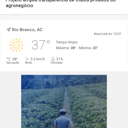
agronegócio
Rio Branco, AC
Atualizado às 12h01
37°
Tempo limpo
Máxima:
38°
- Mínima:
23°
38°
3.3 km/h
31%
Sensação
Vento
Umidade