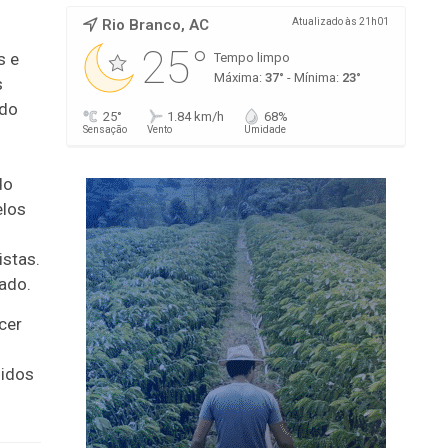
Rio Branco, AC
Atualizado às 21h01
25°
s e
Tempo limpo
Máxima:
37°
- Mínima:
23°
s
 do
25°
1.84 km/h
68%
Sensação
Vento
Umidade
do
elos
istas.
ado.
cer
nidos