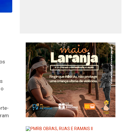
tos
es
 o
rte-
aram