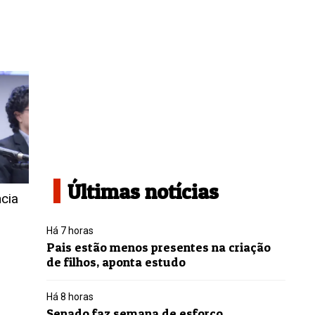
Últimas notícias
ncia
Há 7 horas
Pais estão menos presentes na criação
de filhos, aponta estudo
Há 8 horas
Senado faz semana de esforço